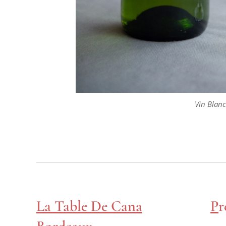
Vin Blanc Biolo
Vin Blanc
La Table De Cana
P
r