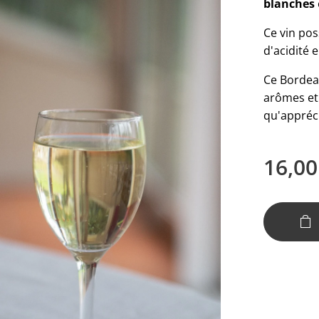
blanches
Ce vin pos
d'acidité e
Ce Bordeau
arômes e
qu'appréci
16,00