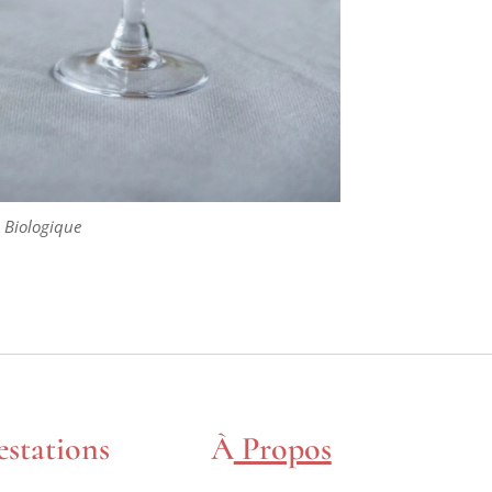
gique AOC Bordeaux
 Biologique
estations
À
Propos