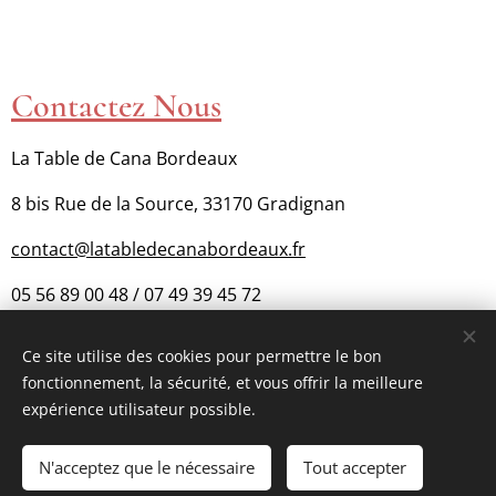
Contactez Nous
La Table de Cana Bordeaux
8 bis Rue de la Source, 33170 Gradignan
contact@latabledecanabordeaux.fr
05 56 89 00 48 / 07 49 39 45 72
Ce site utilise des cookies pour permettre le bon
fonctionnement, la sécurité, et vous offrir la meilleure
Cookies
expérience utilisateur possible.
Ajouter au panier
N'acceptez que le nécessaire
Tout accepter